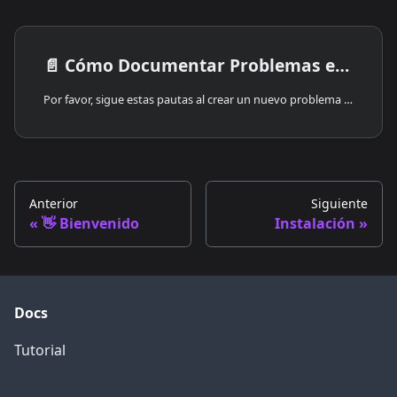
📄️
Cómo Documentar Problemas en GitHub para CodeGPT
Por favor, sigue estas pautas al crear un nuevo problema en el repositorio de CodeGPT para asegurarte de que los problemas se comuniquen y resuelvan de manera efectiva.
Anterior
Siguiente
👋 Bienvenido
Instalación
Docs
Tutorial